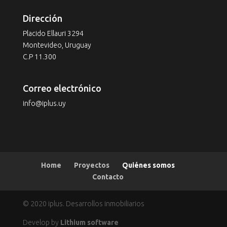
Dirección
Placido Ellauri 3294
Montevideo, Uruguay
C.P 11.300
Correo electrónico
info@iplus.uy
Home
Proyectos
Quiénes somos
Contacto
© 2020 iplus. Desarrollos inmobiliarios
Develop by
Lithium software